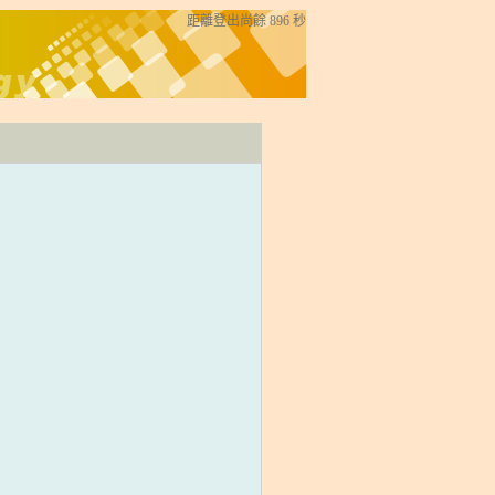
距離登出尚餘
896
秒