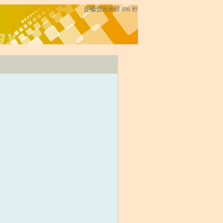
距離登出尚餘
896
秒