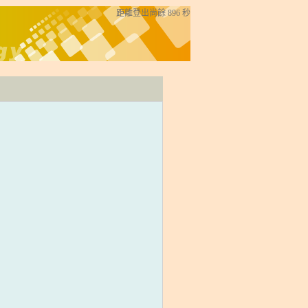
距離登出尚餘
896
秒