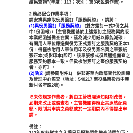
結果查詢”(年度：113；次別：第3次甄選作業)。
2.務必配合作業事項：
請安排與錄取役男簽訂『服務契約』，請將：
(1)與役男簽訂『服務契約』
(雙方簽訂一式3份之其
中1份函報) /【主管機關基於上述簽訂之服務契約版
本業經函送備查在案，茲為減少用紙以節能減碳，
有關用人單位應送與役男正式簽訂之服務契約正本1
份，得僅檢附用人單位用印及役男簽名頁之單張紙
張正本(或影印本)即可，該單張樣式須與通過備查之
服務契約版本一致。但欲檢附簽訂之整份服務契約
者，亦可】。
(2)函文
(請參閱附件1)一併郵寄至內政部替代役訓練
及管理中心備查（地址：540217 南投縣南投市中興
新村省府路2號)。
※未依規定作業者，將由主管機關通知限期改善，
屆期未改正或備查者，主管機關得廢止其原核配員
額、限制其申請之員額或於一定期間內不得提出申
請。
備註：
113年度各梯次之入營日及服務契約備查時間如下：