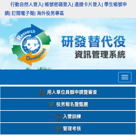
:::
行動自然人登入|
帳號密碼登入|
憑證卡片登入|
學生帳號申
請|
訂閱電子報|
海外役男專區
Togg
navig
用人單位員額申請暨審查
役男報名暨甄選
入營訓練
管理考核