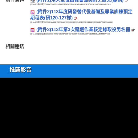
(SHA-256驗證碼)
D7BB0EB41FB926719875FA01E7FADAC4EA4597E5C0C222822A0E3050514FE81B
(附件2)113年度研發替代役基礎及專業訓練預定
期程表(研120-127梯)
(SHA-256驗證碼)
E25F0F0A539FC3CF8A82793FCDD73A6A42310AFFD8869EA3BDD0D7C59DAA00BE
(附件3)113年第3次甄選作業核定錄取役男名冊
(SHA-256驗證碼)
10E90E99B4FD5F5B778ACDFEC45D8B979789891C67F015200565A2D249DAF706
相關連結
推薦影音