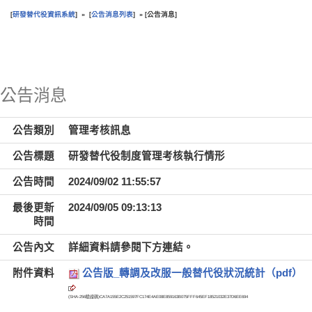
研發替代役資訊系統
公告消息列表
公告消息
[
] » [
] » [
]
:::
公告消息
公告類別
管理考核訊息
公告標題
研發替代役制度管理考核執行情形
公告時間
2024/09/02 11:55:57
最後更新
2024/09/05 09:13:13
時間
公告內文
詳細資料請參閱下方連結。
附件資料
公告版_轉調及改服一般替代役狀況統計（pdf）
(SHA-256驗證碼)
CA7A155E2C251597FC174E4AE08E859163B075FFF645EF18521032E37D6EE694