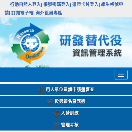
:::
行動自然人登入|
帳號密碼登入|
憑證卡片登入|
學生帳號申
請|
訂閱電子報|
海外役男專區
Togg
navig
用人單位員額申請暨審查
役男報名暨甄選
入營訓練
管理考核