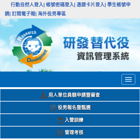
:::
行動自然人登入|
帳號密碼登入|
憑證卡片登入|
學生帳號申
請|
訂閱電子報|
海外役男專區
Togg
navig
用人單位員額申請暨審查
役男報名暨甄選
入營訓練
管理考核