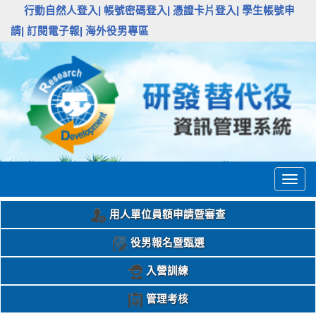
:::
行動自然人登入|
帳號密碼登入|
憑證卡片登入|
學生帳號申
請|
訂閱電子報|
海外役男專區
Togg
navig
用人單位員額申請暨審查
役男報名暨甄選
入營訓練
管理考核