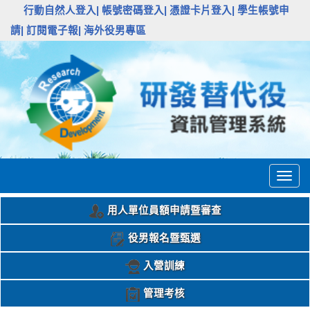
:::
行動自然人登入|
帳號密碼登入|
憑證卡片登入|
學生帳號申
請|
訂閱電子報|
海外役男專區
Togg
navig
用人單位員額申請暨審查
役男報名暨甄選
入營訓練
管理考核