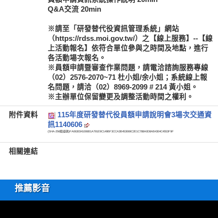
Q&A交流 20min
※請至「研發替代役資訊管理系統」網站
（https://rdss.moi.gov.tw/）之【線上服務】--【線
上活動報名】依符合單位參與之時間及地點，進行
各活動場次報名。
※員額申請暨審查作業問題，請電洽諮詢服務專線
（02）2576-2070~71 杜小姐/余小姐；系統線上報
名問題，請洽（02）8969-2099 # 214 黃小姐。
※主辦單位保留變更及調整活動時間之權利。
附件資料
115年度研發替代役員額申請說明會3場次交通資
訊1140606
(SHA-256驗證碼)
FA0630341006B1A791E9C149BF3CCA3B453069C2E1C788A0D8AB4304C4553F9F
相關連結
推薦影音