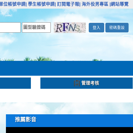
單位帳號申請|
學生帳號申請|
訂閱電子報|
海外役男專區
|網站導覽
登入
密碼重設
管理考核
推薦影音