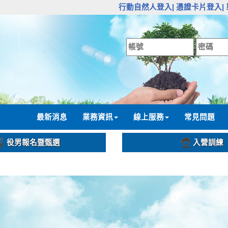
:::
行動自然人登入|
憑證卡片登入|
:::
最新消息
業務資訊
線上服務
常見問題
役男報名暨甄選
入營訓練