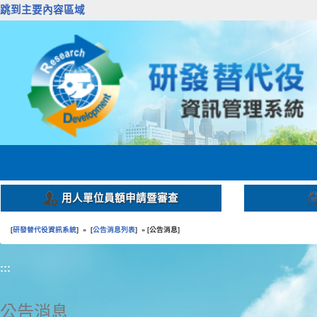
跳到主要內容區域
用人單位員額申請暨審查
研發替代役資訊系統
公告消息列表
公告消息
[
] » [
] » [
]
:::
公告消息