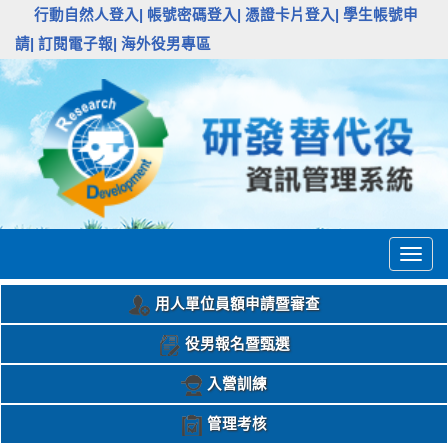
:::
行動自然人登入|
帳號密碼登入|
憑證卡片登入|
學生帳號申
請|
訂閱電子報|
海外役男專區
Togg
navig
用人單位員額申請暨審查
役男報名暨甄選
入營訓練
管理考核