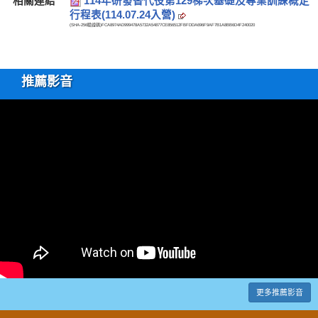
相關連結
114年研發替代役第129梯次基礎及專業訓練概定
行程表(114.07.24入營)
(SHA-256驗證碼)
FCA8974AD999478A5732A54877CE856512FBFDDA696F9AF7B1A8BB6D4F240020
推薦影音
更多推薦影音