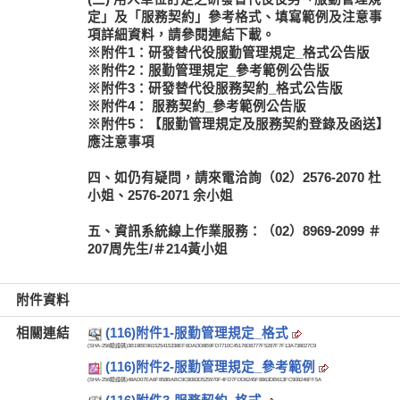
定」及「服務契約」參考格式、填寫範例及注意事
項詳細資料，請參閱連結下載。
※附件1：研發替代役服勤管理規定_格式公告版
※附件2：服勤管理規定_參考範例公告版
※附件3：研發替代役服務契約_格式公告版
※附件4： 服務契約_參考範例公告版
※附件5：【服勤管理規定及服務契約登錄及函送】
應注意事項
四、如仍有疑問，請來電洽詢（02）2576-2070 杜
小姐、2576-2071 余小姐
五、資訊系統線上作業服務：（02）8969-2099 ＃
207周先生/＃214黃小姐
附件資料
相關連結
(116)附件1-服勤管理規定_格式
(SHA-256驗證碼)
3B19BE961525415338EF6DADD8B9FD7710C45176D8777F5287F7F13A738027C9
(116)附件2-服勤管理規定_參考範例
(SHA-256驗證碼)
48AD07EA6F858BABC9C8083D525970F4FD7FDD6245F8863DB613FC908246FF5A