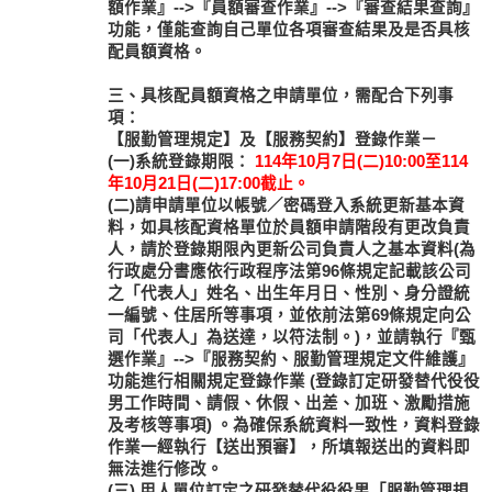
額作業』-->『員額審查作業』-->『審查結果查詢』
功能，僅能查詢自己單位各項審查結果及是否具核
配員額資格。
三、具核配員額資格之申請單位，需配合下列事
項：
【服勤管理規定】及【服務契約】登錄作業－
(一)系統登錄期限：
114年10月7日(二)10:00至114
年10月21日(二)17:00截止。
(二)請申請單位以帳號／密碼登入系統更新基本資
料，如具核配資格單位於員額申請階段有更改負責
人，請於登錄期限內更新公司負責人之基本資料(為
行政處分書應依行政程序法第96條規定記載該公司
之「代表人」姓名、出生年月日、性別、身分證統
一編號、住居所等事項，並依前法第69條規定向公
司「代表人」為送達，以符法制。)，並請執行『甄
選作業』-->『服務契約、服勤管理規定文件維護』
功能進行相關規定登錄作業 (登錄訂定研發替代役役
男工作時間、請假、休假、出差、加班、激勵措施
及考核等事項) 。為確保系統資料一致性，資料登錄
作業一經執行【送出預審】，所填報送出的資料即
無法進行修改。
(三) 用人單位訂定之研發替代役役男「服勤管理規