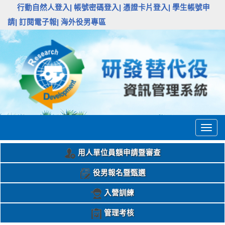
:::
行動自然人登入|
帳號密碼登入|
憑證卡片登入|
學生帳號申
請|
訂閱電子報|
海外役男專區
Togg
navig
用人單位員額申請暨審查
役男報名暨甄選
入營訓練
管理考核