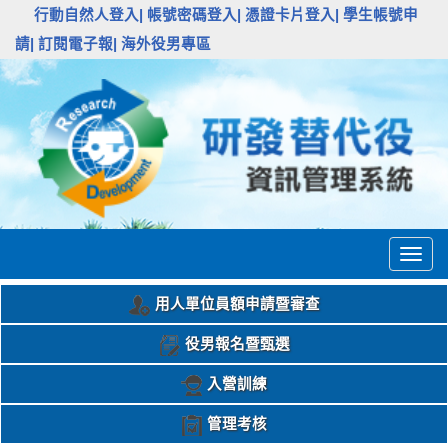
:::
行動自然人登入|
帳號密碼登入|
憑證卡片登入|
學生帳號申
請|
訂閱電子報|
海外役男專區
Togg
navig
用人單位員額申請暨審查
役男報名暨甄選
入營訓練
管理考核