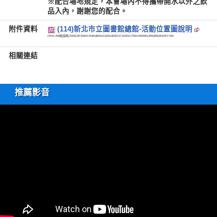
※配合場地規定，本會場內不得攜帶開水以外之飲
品入內，謝謝您的配合。
附件資料
(114)新北市立圖書館總館-活動位置圖說明
(SHA-256驗證碼)
7053D2E3392A754618B91213AB1802DCF1DDDC729ACB059012B53BB2B1BFF43A
相關連結
推薦影音