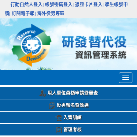
:::
行動自然人登入|
帳號密碼登入|
憑證卡片登入|
學生帳號申
請|
訂閱電子報|
海外役男專區
Togg
navig
用人單位員額申請暨審查
役男報名暨甄選
入營訓練
管理考核