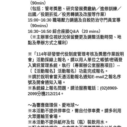
（90min）
（包括：管考獎懲、研究發展費繳納／進修訓練／
出國／役期折抵／役男轉調及改服等作業）
15:00~16:30 職場壓力調適及自殺防治守門員宣導
（90mins）
16:30~16:50 綜合座談Q&A（20 mins）
（※主辦單位視狀況保留變更及調整活動時間、地
點及舉辦方式之權利）
※「114年研發替代役制度管理考核及獎懲作業說明
會」活動採線上報名，請以用人單位之帳號/密碼登
入資訊管理系統，執行〔專案辦公室服務項目〕--
〔【活動報名】活動報名〕功能完成報名。
※請於說明會當天憑活動報名通知E-mail之報名序
號及開會通知入場。
※系統線上報名問題，請洽服務電話：(02)8969-
2099分機212/214。
～為響應做環保、愛地球～
※本活動不提供停車位，需自付停車費。請多利用
大眾運輸至會場。
※本活動不提供紙杯及包（瓶）裝飲用水。