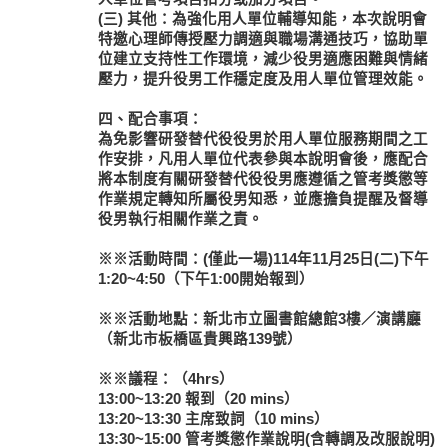
(三) 其他：為強化用人單位輔導知能，本次說明會
特邀心理師傳授壓力調適與職場溝通技巧，協助單
位建立支持性工作環境，減少役男適應困難與情緒
壓力，提升役男工作穩定度及用人單位管理效能。
四、配合事項：
為免影響研發替代役役男於用人單位服務期間之工
作安排，凡用人單位代表參與本說明會後，應配合
將本制度有關研發替代役役男應遵循之管考獎懲等
作業規定轉知所屬役男知悉，並應擔負提醒及督導
役男執行相關作業之責。
※※活動時間：(僅此一場)114年11月25日(二)下午
1:20~4:50（下午1:00開始報到）
※※活動地點：新北市立圖書館總館3樓／演講廳
（新北市板橋區貴興路139號）
※※議程：（4hrs）
13:00~13:20 報到（20 mins）
13:20~13:30 主席致詞（10 mins）
13:30~15:00 管考獎懲作業說明(含轉調及改服說明)