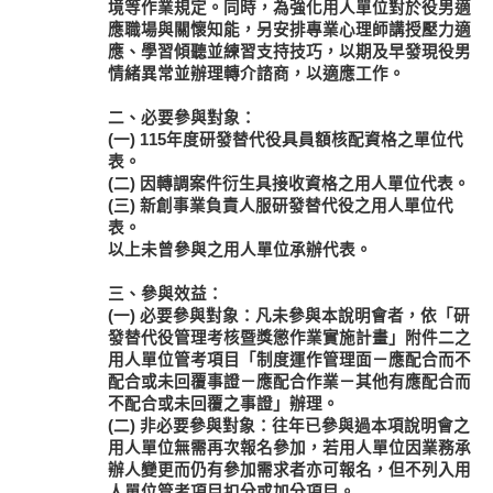
境等作業規定。同時，為強化用人單位對於役男適
應職場與關懷知能，另安排專業心理師講授壓力適
應、學習傾聽並練習支持技巧，以期及早發現役男
情緒異常並辦理轉介諮商，以適應工作。
二、必要參與對象：
(一) 115年度研發替代役具員額核配資格之單位代
表。
(二) 因轉調案件衍生具接收資格之用人單位代表。
(三) 新創事業負責人服研發替代役之用人單位代
表。
以上未曾參與之用人單位承辦代表。
三、參與效益：
(一) 必要參與對象：凡未參與本說明會者，依「研
發替代役管理考核暨獎懲作業實施計畫」附件二之
用人單位管考項目「制度運作管理面－應配合而不
配合或未回覆事證－應配合作業－其他有應配合而
不配合或未回覆之事證」辦理。
(二) 非必要參與對象：往年已參與過本項說明會之
用人單位無需再次報名參加，若用人單位因業務承
辦人變更而仍有參加需求者亦可報名，但不列入用
人單位管考項目扣分或加分項目。