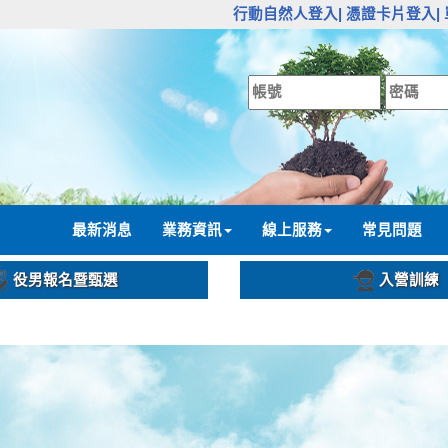
:::
行動自然人登入|
憑證卡片登入|
:::
最新消息
業務資訊
線上服務
常見問題
役男報名暨甄選
入營訓練