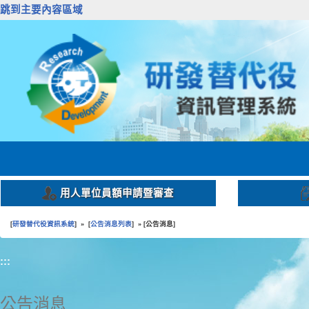
跳到主要內容區域
用人單位員額申請暨審查
研發替代役資訊系統
公告消息列表
公告消息
[
] » [
] » [
]
:::
公告消息