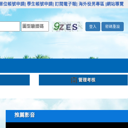
單位帳號申請|
學生帳號申請|
訂閱電子報|
海外役男專區
|網站導覽
登入
密碼重設
管理考核
推薦影音