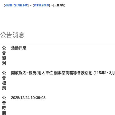
研發替代役資訊系統
公告消息列表
公告消息
[
] » [
] » [
]
:::
公告消息
公
活動訊息
告
類
別
公
開放報名~役男/用人單位 個案諮詢輔導會談活動 (115年1~3月
告
標
題
公
2025/12/24 10:39:08
告
時
間