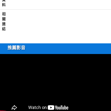
料
相
關
連
結
推薦影音