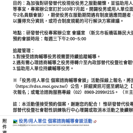
目的：為加強對研發替代役現役役男之服勤關懷，並協助用人
等事宜，專案辦公室訂於103年7月起，開闢役男或用人單位
午2名員額會談），期使役男在服勤期間遇有制度適應問題者
以獲得充分資訊，或符合制度規範的可行解決方案建議。
地點：研發替代役專案辦公室 會議室 （新北市板橋區縣民大道
預約會談時段：每週三下午2:00~5:00
追蹤管理：
1.對接受諮詢輔導役男視需要持續追蹤輔導。
2.遇有需心理諮商輔導之役男得轉介至內政部替代役暨社會
3.協助用人單位持續輔導役男。
※「役男/用人單位 個案諮詢輔導會談」活動採線上報名，
（https://rdss.moi.gov.tw/）公告，詳細資訊可
次報名；或電洽諮詢服務專線（02）8969-2099#215。
註：本活動僅接受預約個案，謝謝您的配合！ 惟研發替代役
部替代役暨社會韌性訓練執行中心增闢或取消本活動之後續辦
附
役男/用人單位 個案諮詢輔導會談活動
(SHA-256驗證碼)
3274C43A2A17A2A47A1E77B8427186721FFDA558E38B5A1905B58CD52F9B9545
件
資