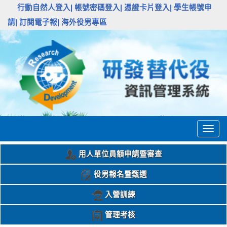
:::
行動自然人登入|
帳號密碼登入|
憑證卡片登入|
學生帳號申
請|
訂閱電子報|
海外役男專區
Togg
navig
用人單位員額申請暨審查
役男報名暨甄選
入營訓練
管理考核