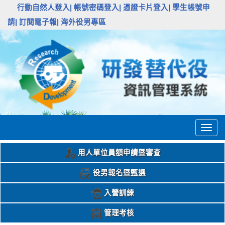
:::
行動自然人登入|
帳號密碼登入|
憑證卡片登入|
學生帳號申
請|
訂閱電子報|
海外役男專區
Togg
navig
用人單位員額申請暨審查
役男報名暨甄選
入營訓練
管理考核