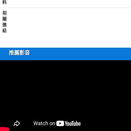
料
相
關
連
結
推薦影音