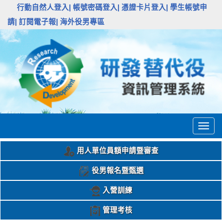
:::
行動自然人登入|
帳號密碼登入|
憑證卡片登入|
學生帳號申
請|
訂閱電子報|
海外役男專區
Togg
navig
用人單位員額申請暨審查
役男報名暨甄選
入營訓練
管理考核