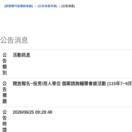
研發替代役資訊系統
公告消息列表
公告消息
[
] » [
] » [
]
:::
公告消息
公
活動訊息
告
類
別
公
開放報名~役男/用人單位 個案諮詢輔導會談活動 (115年7~9月
告
標
題
公
2026/06/25 09:28:48
告
時
間