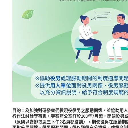
目的：為加強對研發替代役現役役男之服勤關懷，並協助用人
行作法討論等事宜，專案辦公室訂於103年7月起，開闢役男
（原則以安排每週三下午2名員額會談），期使役男在服勤期
面對役男關懷、役男服勤問題，得以獲得充分資訊，或符合制