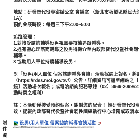
地點：研發替代役專案辦公室 會議室 （新北市板橋區縣民大
1A)）
預約會談時段：每週三下午2:00~5:00
追蹤管理：
1.對接受諮詢輔導役男視需要持續追蹤輔導。
2.遇有需心理諮商輔導之役男得轉介至內政部替代役暨社會
輔導。
3.協助用人單位持續輔導役男。
※「役男/用人單位 個案諮詢輔導會談」活動採線上報名，
（https://rdss.moi.gov.tw/）公告，詳細資訊可逕
統】活動場次報名；或電洽諮詢服務專線（02）8969-2099
動時間之權利）
註：本活動僅接受預約個案，謝謝您的配合！ 惟研發替代役
效，提報內政部替代役暨社會韌性訓練執行中心增闢或取消本
附
役男/用人單位 個案諮詢輔導會談活動
(SHA-256驗證碼)
D8E9CFC8641E5D086BE0BE5D29D155A4BCC803EC6B4958498F94973D1005EB75
件
資