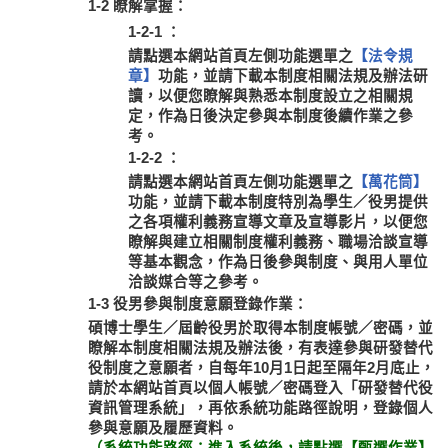
1-2 瞭解掌握：
1-2-1 ：
請點選本網站首頁左側功能選單之
【法令規
章】
功能，並請下載本制度相關法規及辦法研
讀，以便您瞭解與熟悉本制度設立之相關規
定，作為日後決定參與本制度後續作業之參
考。
1-2-2 ：
請點選本網站首頁左側功能選單之
【萬花筒】
功能，並請下載本制度特別為學生／役男提供
之各項權利義務宣導文章及宣導影片，以便您
瞭解與建立相關制度權利義務、職場洽談宣導
等基本觀念，作為日後參與制度、與用人單位
洽談媒合等之參考。
1-3 役男參與制度意願登錄作業：
碩博士學生／屆齡役男於取得本制度帳號／密碼，並
瞭解本制度相關法規及辦法後，有表達參與研發替代
役制度之意願者，自每年10月1日起至隔年2月底止，
請於本網站首頁以個人帳號／密碼登入「研發替代役
資訊管理系統」，再依系統功能路徑說明，登錄個人
參與意願及履歷資料。
（系統功能路徑：進入系統後，請點選【甄選作業】