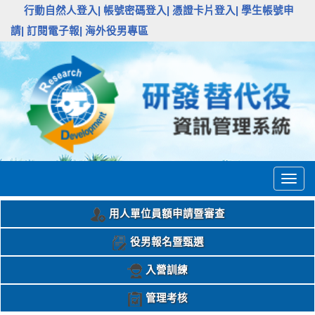
:::
行動自然人登入|
帳號密碼登入|
憑證卡片登入|
學生帳號申
請|
訂閱電子報|
海外役男專區
Togg
navig
用人單位員額申請暨審查
役男報名暨甄選
入營訓練
管理考核