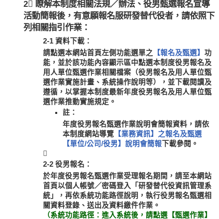
2 瞭解本制度相關法規／辦法、役男甄選報名宣導
活動簡報後，有意願報名服研發替代役者，請依照下
列相關指引作業：
2-1 資料下載：
請點選本網站首頁左側功能選單之
【報名及甄選】
功
能，並於該功能內容顯示區中點選本制度役男報名及
用人單位甄選作業相關檔案（役男報名及用人單位甄
選作業實施計畫、系統操作說明等），並下載閱讀及
遵循，以掌握本制度最新年度役男報名及用人單位甄
選作業推動實施規定。
註：
年度役男報名甄選作業說明會簡報資料，請依
本制度網站導覽
【業務資訊】之報名及甄選
【單位/公司/役男】說明會簡報
下載參閱。

2-2 役男報名：
於年度役男報名甄選作業受理報名期間，請至本網站
首頁以個人帳號／密碼登入「研發替代役資訊管理系
統」，再依系統功能路徑說明，執行役男報名甄選相
關資料登錄、送出及資料繳件作業。
（系統功能路徑：進入系統後，請點選【甄選作業】