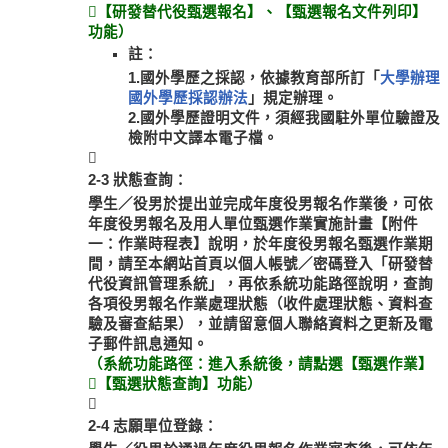
【研發替代役甄選報名】、【甄選報名文件列印】
功能）
註：
1.國外學歷之採認，依據教育部所訂「
大學辦理
國外學歷採認辦法
」規定辦理。
2.國外學歷證明文件，須經我國駐外單位驗證及
檢附中文譯本電子檔。

2-3 狀態查詢：
學生／役男於提出並完成年度役男報名作業後，可依
年度役男報名及用人單位甄選作業實施計畫【附件
一：作業時程表】說明，於年度役男報名甄選作業期
間，請至本網站首頁以個人帳號／密碼登入「研發替
代役資訊管理系統」，再依系統功能路徑說明，查詢
各項役男報名作業處理狀態（收件處理狀態、資料查
驗及審查結果），並請留意個人聯絡資料之更新及電
子郵件訊息通知。
（系統功能路徑：進入系統後，請點選【甄選作業】
【甄選狀態查詢】功能）

2-4 志願單位登錄：