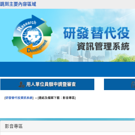
跳到主要內容區域
用人單位員額申請暨審查
研發替代役資訊系統
連結及檔案下載：影音專區
[
] » [
]
:::
影音專區