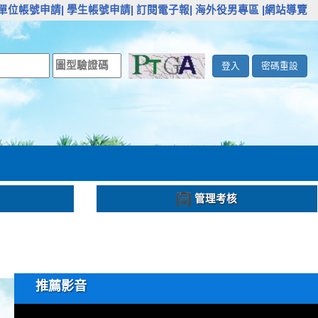
單位帳號申請|
學生帳號申請|
訂閱電子報|
海外役男專區
|網站導覽
登入
密碼重設
管理考核
推薦影音