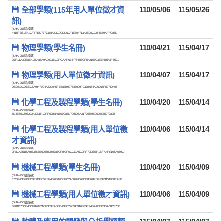
全部學類(115年用人單位徵才資
110/05/06
115/05/26
訊)
(SHA-256驗證碼)
4415F3E1E41CF6783D7777368A63C9CDD6CF1E30471342E26C9264B69AFFC88D
物理學類(學生名冊)
110/04/21
115/04/17
(SHA-256驗證碼)
D7F11A29E8E416D488A9A9903BC2FCAAF674F7545ECF542103C3EE4B5A4F6501
物理學類(用人單位徵才資訊)
110/04/07
115/04/17
(SHA-256驗證碼)
DEDBDCDBEC5A99477C4A829045FE583B907E46099F037B654A96065F5975D408
化學工程及製程學類(學生名冊)
110/04/20
115/04/14
(SHA-256驗證碼)
6D4E80C893202430B1F12FF02B848667C86D7995D8A217D5E9E9600E6597D89B
化學工程及製程學類(用人單位徵
110/04/06
115/04/14
才資訊)
(SHA-256驗證碼)
0F8CA351BABE38B3E6D6BDB0786CFBCF0CC60A5C9FF72DEEF1BFA4FE108A659C
機械工程學類(學生名冊)
110/04/20
115/04/09
(SHA-256驗證碼)
EC3FA3B4BED9E719B55F8F4B2E09DCFD2A0D7FD64DE8D28FDF43431514E8EA8B
機械工程學類(用人單位徵才資訊)
110/04/06
115/04/09
(SHA-256驗證碼)
B401B70DE46DF877F21CF369EAD3EA93E29C985916B39E44B7AEEB3BAC8C370E