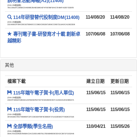
說明會活動海報(A2)(11408)
(SHA-256驗證碼)
7BCC59187C1905BCE4AB99E2BA8E384E42F4F95786F8A4C7E484FA02EF25397B
114年研發替代役制度DM(11408)
114/08/20
114/08/20
(SHA-256驗證碼)
21EAB0EDF09ACB5C62750842CCCC86DCDB326719D6CCD9D73116ADCA1D8223D8
專刊電子書-研發育才十載 創新卓
107/06/08
107/06/08
越精彩
其他
檔案下載
建立日期
更新日期
115年端午電子賀卡(用人單位)
115/06/15
115/06/15
(SHA-256驗證碼)
2AB47F849187A0B34A1A9784A567B274CF5C9ADBD5C9CF1A23AD212D1E8B027A
115年端午電子賀卡(役男)
115/06/15
115/06/15
(SHA-256驗證碼)
3973A03ED7BCF9594B97C3FCCBD304700F8C5BBDF271A222E60CFF0529C0721B
全部學類(學生名冊)
110/04/21
115/05/26
(SHA-256驗證碼)
DB4C7E523346357B658ACDACD20D140B791175E6084BEBE3EADC3B71FD153A46