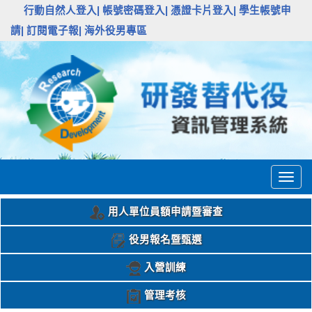
:::
行動自然人登入|
帳號密碼登入|
憑證卡片登入|
學生帳號申
請|
訂閱電子報|
海外役男專區
Togg
navig
用人單位員額申請暨審查
役男報名暨甄選
入營訓練
管理考核