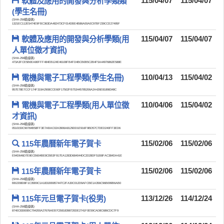
軟體及應用的開發與分析學類類
115/04/07
115/04/07
(學生名冊)
(SHA-256驗證碼)
1321EC112E5474E9FBC363DA482473CF014DBE4B86A00A0C97BF239CCE27495F
軟體及應用的開發與分析學類(用
115/04/07
115/04/07
人單位徵才資訊)
(SHA-256驗證碼)
473A3FCE5B0EA80FFF484EB124E46108FB4FD4BCB0B5C2B4F5A44976862E588E
電機與電子工程學類(學生名冊)
110/04/13
115/04/02
(SHA-256驗證碼)
957E78E7CCF174F319A2908CCE60F17502FB753445785206A2A426E81898348C
電機與電子工程學類(用人單位徵
110/04/06
115/04/02
才資訊)
(SHA-256驗證碼)
0510150C90784B58FF3E7ABAC02A3906A8129DD1E916F9BD57C7DED240FF3ED6
115年農曆新年電子賀卡
115/02/06
115/02/06
(SHA-256驗證碼)
E94D646D7E9ECB604BE8CBB3F917EA1283D684044DC2D28DF51B8FAC384DA41E
115年農曆新年電子賀卡
115/02/06
115/02/06
(SHA-256驗證碼)
BB2208D8F1C35B9C1A1831BB857447C2FA30C012D9AFCBE1A356C96B099B6AB0
115年元旦電子賀卡(役男)
113/12/26
114/12/24
(SHA-256驗證碼)
8740C83000BC794200A27676AEB7CB818398720DE2741F0E59CAD8C686CDC7F9