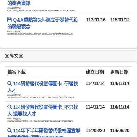
的媒合資訊
(SHA-256驗證碼)
C18E1BFA7D24AA5E2B376AE85AEBFFA8FF30C0265A1D99569365CD792F51BA3E
Q&A重點第5步-建立研發替代役
113/01/16
115/01/12
的職場觀念
(SHA-256驗證碼)
620C5DE83AB5C002AE256BB2A03CADD04269EBA55BF86A17972640808DE8A911
宣導文宣
檔案下載
建立日期
更新日期
114研發替代役宣傳圖卡_研替找
114/11/14
114/11/14
人才
(SHA-256驗證碼)
2D428FB81B751EF49EBE71C87D651F35AAAD32DD6CE22B76CC5763F2A29B642A
114研發替代役宣傳圖卡_不只找
114/11/14
114/11/14
人 還要找人才
(SHA-256驗證碼)
17B2527F60D5AE788901D741F4C9AEC50362FDB2F35ED19ED81F40FDDA733715
114年下半年研發替代役校園宣導
114/08/20
114/08/20