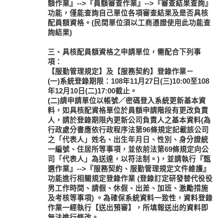
額作業』-->『員額審查作業』-->『審查結果查詢』
功能，僅能查詢自己單位各項審查結果及是否具核
配員額資格。(民間單位須以工商憑證使用此功能查
詢結果)
三、具核配員額資格之申請單位，需配合下列事
項：
【服勤管理規定】及【服務契約】登錄作業－
(一)系統登錄期限：108年11月27日(三)10:00至108
年12月10日(二)17:00截止。
(二)請申請單位以帳號／密碼登入系統更新基本資
料，如具核配資格單位於員額申請階段有更改負責
人，請於登錄期限內更新公司負責人之基本資料(為
行政處分書應依行政程序法第96條規定記載該公司
之「代表人」姓名、出生年月日、性別、身分證統
一編號、住居所等事項，並依前法第69條規定向公
司「代表人」為送達，以符法制。)，並請執行『甄
選作業』-->『服務契約、服勤管理規定文件維護』
功能進行相關規定登錄作業 (登錄訂定研發替代役役
男工作時間、請假、休假、出差、加班、激勵措施
及考核等事項) 。為確保系統資料一致性，資料登錄
作業一經執行【送出預審】，所填報送出的資料即
無法進行修改。