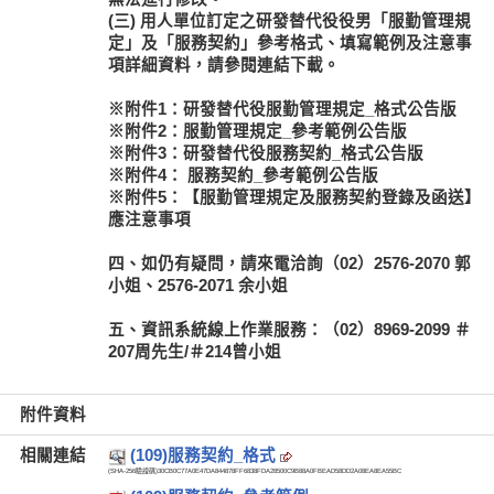
(三) 用人單位訂定之研發替代役役男「服勤管理規
定」及「服務契約」參考格式、填寫範例及注意事
項詳細資料，請參閱連結下載。
※附件1：研發替代役服勤管理規定_格式公告版
※附件2：服勤管理規定_參考範例公告版
※附件3：研發替代役服務契約_格式公告版
※附件4： 服務契約_參考範例公告版
※附件5：【服勤管理規定及服務契約登錄及函送】
應注意事項
四、如仍有疑問，請來電洽詢（02）2576-2070 郭
小姐、2576-2071 余小姐
五、資訊系統線上作業服務：（02）8969-2099 ＃
207周先生/＃214曾小姐
附件資料
相關連結
(109)服務契約_格式
(SHA-256驗證碼)
30CB0C77A0E47DA844878FF6838FDA28500C9B88A0FBEAD58DD2A08EA8EA55BC