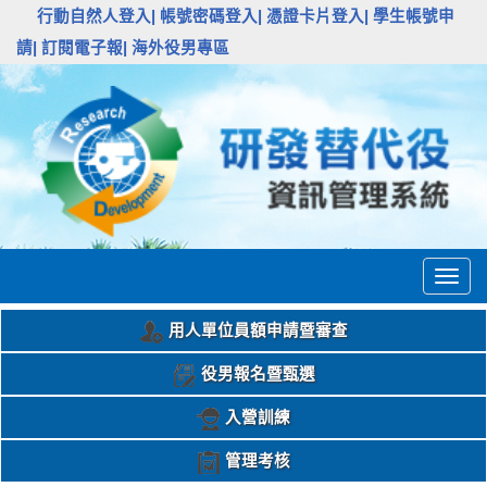
:::
行動自然人登入|
帳號密碼登入|
憑證卡片登入|
學生帳號申
請|
訂閱電子報|
海外役男專區
Togg
navig
用人單位員額申請暨審查
役男報名暨甄選
入營訓練
管理考核