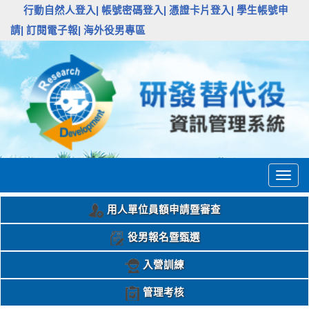
:::
行動自然人登入|
帳號密碼登入|
憑證卡片登入|
學生帳號申
請|
訂閱電子報|
海外役男專區
Togg
navig
用人單位員額申請暨審查
役男報名暨甄選
入營訓練
管理考核