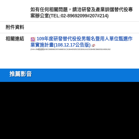
如有任何相關問題，請洽研發及產業訓儲替代役專
案辦公室(TEL:02-89692099#207#214)
附件資料
相關連結
109年度研發替代役役男報名暨用人單位甄選作
業實施計畫(108.12.17公告版)
(SHA-256驗證碼)
E0ECB8506ED97A666E61C313644D925C02D3D61AA2CB3645E3960D5DA9591262
推薦影音