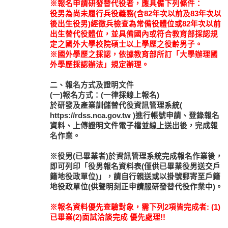
※報名申請研發替代役者，應具備下列條件：
役男為尚未履行兵役義務(含82年次以前及83年次以
後出生役男)經徵兵檢查為常備役體位或82年次以前
出生替代役體位，並具備國內或符合教育部採認規
定之國外大學校院碩士以上學歷之役齡男子。
※國外學歷之採認，依據教育部所訂「大學辦理國
外學歷採認辦法」規定辦理。
二、報名方式及證明文件
(一)報名方式：(一律採線上報名)
於研發及產業訓儲替代役資訊管理系統(
https://rdss.nca.gov.tw )進行帳號申請、登錄報名
資料、上傳證明文件電子檔並線上送出後，完成報
名作業。
※役男(已畢業者)於資訊管理系統完成報名作業後，
即可列印「役男報名資料表(僅供已畢業役男送交戶
籍地役政單位)」，請自行親送或以掛號郵寄至戶籍
地役政單位(供聲明刻正申請服研發替代役作業中)。
※報名資料優先查驗對象，需下列2項皆完成者: (1)
已畢業(2)面試洽談完成 優先處理!!