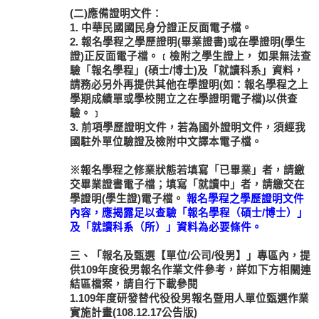
(二)應備證明文件：
1. 中華民國國民身分證正反面電子檔。
2. 報名學程之學歷證明(畢業證書)或在學證明(學生
證)正反面電子檔。﹝檢附之學生證上， 如果無法查
驗「報名學程」(碩士/博士)及「就讀科系」資料，
請務必另外再提供其他在學證明(如：報名學程之上
學期成績單或學校開立之在學證明電子檔)以供查
驗。﹞
3. 前項學歷證明文件，若為國外證明文件，須經我
國駐外單位驗證及檢附中文譯本電子檔。
※報名學程之修業狀態若填寫「已畢業」者，請繳
交畢業證書電子檔；填寫「就讀中」者，請繳交在
學證明(學生證)電子檔。
報名學程之學歷證明文件
內容，應揭露足以查驗「報名學程（碩士/博士）」
及「就讀科系（所）」資料為必要條件。
三、「報名及甄選【單位/公司/役男】」專區內，提
供109年度役男報名作業文件參考，詳如下方相關連
結區檔案，請自行下載參閱
1.109年度研發替代役役男報名暨用人單位甄選作業
實施計畫(108.12.17公告版)