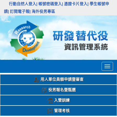
:::
行動自然人登入|
帳號密碼登入|
憑證卡片登入|
學生帳號申
請|
訂閱電子報|
海外役男專區
Togg
navig
用人單位員額申請暨審查
役男報名暨甄選
入營訓練
管理考核