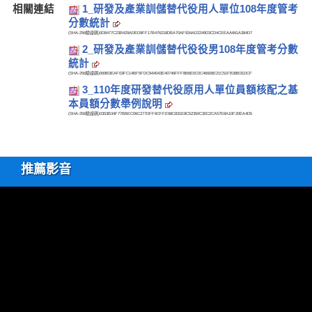
相關連結
1_研發及產業訓儲替代役用人單位108年度管考
分數統計
(SHA-256驗證碼)
0D8477C23B429ADED9FF17B476218DBA70AF934AD2249D3CD4CEEAA661A384D7
2_研發及產業訓儲替代役役男108年度管考分數
統計
(SHA-256驗證碼)
069B3EAF03FC14BF5FDC944043E40746FFF8B6E0C0C46606E21C51FB38B31DCF
3_110年度研發替代役原用人單位員額核配之基
本員額分數舉例說明
(SHA-256驗證碼)
0353B34F77BBEC06C277DFF6CFFE98C831E8C52350C30C2CA57E8A10F20EA4D5
推薦影音