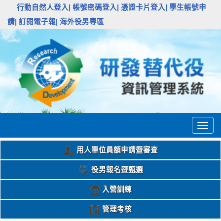
:::
行動自然人登入|
帳號密碼登入|
憑證卡片登入|
學生帳號申
請|
訂閱電子報|
海外役男專區
Togg
navig
用人單位員額申請暨審查
役男報名暨甄選
入營訓練
管理考核