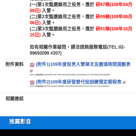
(一)第1次甄選錄用之役男，應於
研87梯(109年04月
09日)
入營。
(二)第2次甄選錄用之役男，應於
研89梯(109年08月
06日)
入營。
(二)第3次甄選錄用之役男，應於
研91梯(109年10月
15日)
入營。
如有相關作業疑問，請洽諮詢服務電話(TEL:02-
89692099 #207)
附件資料
(附件1)109年度役男入營梯次及選填時間規劃表
(SHA-256驗證碼)
D34E6290F1A0FFD0B703A36DD20253DC41D0E3839CCCFE97F5B55A74DC8D4B8C
(附件2)109年度研發替代役訓練預定期程表
(SHA-256驗證碼)
2927CACE02201F30D335F7C6F976670F3BD454FF19C31772AFDA713ACA6A6DDC
相關連結
推薦影音