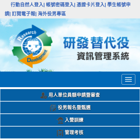
:::
行動自然人登入|
帳號密碼登入|
憑證卡片登入|
學生帳號申
請|
訂閱電子報|
海外役男專區
Togg
navig
用人單位員額申請暨審查
役男報名暨甄選
入營訓練
管理考核