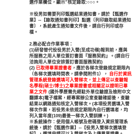
選作業欄位，顯示”核定錄取:○○○。
※役男如需要列印甄選結果通知書，請於【甄選作
業】--【錄取通知書列印】點選〔列印錄取結果通知
書〕，系統產生通知書文件後，請自行列印或存
檔。
2.務必配合作業事項：
(1)研發替代役役男於入營(至成功嶺)報到前，應與
所服務之用人單位簽訂書面『服務契約』。(請自行
洽詢用人單位安排簽訂書面服務契約)
(2)
已取得畢業證書者
，應於各梯次登錄規定期限內
（各梯次選填時間表，請參閱附件1），
自行於資訊
管理系統登錄選填可入營梯次，並上傳足以查驗報
名學程(碩士/博士)之畢業證書或相關足以證明已畢
業之文件
(國外學歷需先經駐外單位驗證及檢附中文
翻譯本)電子檔案，經專案辦公室查驗確認後，查驗
結果以網路通知核定入營梯次。(本項役男選填入營
梯次作業，若役男未依規定期限內自行選填者，均
列入當年度(109)最後一梯次入營訓練。)
※系統操作：使用個人帳號及密碼登入資訊管理系
統後，請於【甄選作業】--【役男入營梯次選填登
記】，選填申請可以入營梯次及上傳畢業證書。