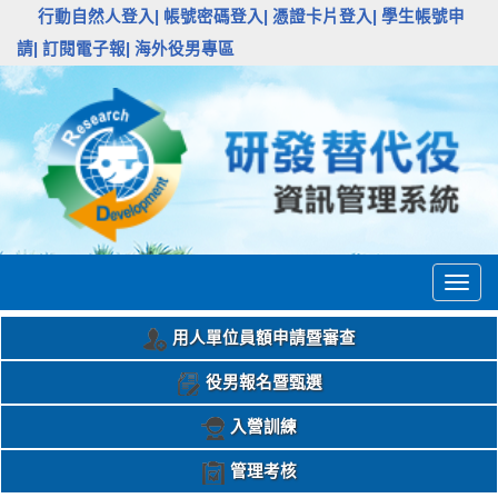
:::
行動自然人登入|
帳號密碼登入|
憑證卡片登入|
學生帳號申
請|
訂閱電子報|
海外役男專區
Togg
navig
用人單位員額申請暨審查
役男報名暨甄選
入營訓練
管理考核