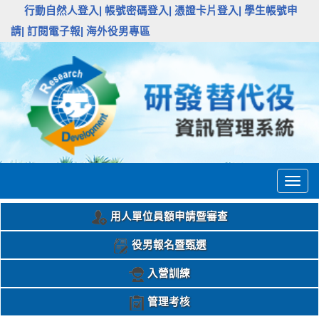
:::
行動自然人登入|
帳號密碼登入|
憑證卡片登入|
學生帳號申
請|
訂閱電子報|
海外役男專區
Togg
navig
用人單位員額申請暨審查
役男報名暨甄選
入營訓練
管理考核