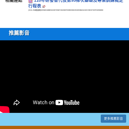
相關連結
110年研發替代役第95梯次基礎及專業訓練概定
行程表
(SHA-256驗證碼)
EB58D1888E62ABFB56FD622687D93BD06D2019E986A0A3DC35E2F697E92906B8
推薦影音
更多推薦影音