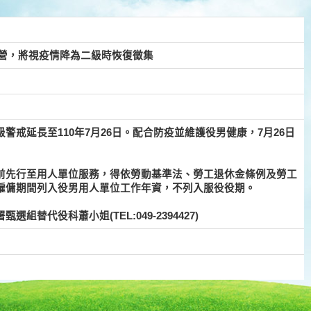
男入營，將視疫情降為二級時恢復徵集
戒延長至110年7月26日。配合防疫並維護役男健康，7月26日
前先行至用人單位服務，得依勞動基準法、勞工退休金條例及勞工
僱傭期間列入役男用人單位工作年資，不列入服役役期。
替代役科蕭小姐(TEL:049-2394427)