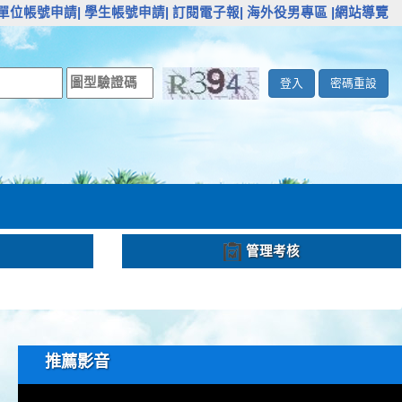
單位帳號申請|
學生帳號申請|
訂閱電子報|
海外役男專區
|網站導覽
登入
密碼重設
管理考核
推薦影音