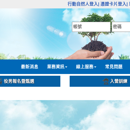
:::
行動自然人登入|
憑證卡片登入|
:::
最新消息
業務資訊
線上服務
常見問題
役男報名暨甄選
入營訓練