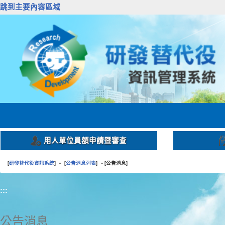
跳到主要內容區域
用人單位員額申請暨審查
研發替代役資訊系統
公告消息列表
公告消息
[
] » [
] » [
]
:::
公告消息