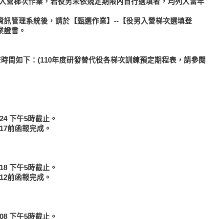
填入營梯次作業，若役男未依規定期限內自行選填者，均列入當年
訊管理系統後，請於【甄選作業】--【役男入營梯次選填登
業證書。
查時間如下：(110年度研發替代役各梯次訓練預定期程表，請參閱
.24 下午5時截止。
.17前函報完成。
.18 下午5時截止。
.12前函報完成。
.08 下午5時截止。