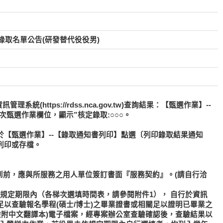
錄取名單公告(研發替代役役男)
統(https://rdss.nca.gov.tw)查詢結果：【甄選作業】--
三次甄選作業欄位，顯示”核定錄取:○○○。
於【甄選作業】--【錄取通知書列印】點選〔列印錄取結果通知
列印或存檔。
)報到前，應與所服務之用人單位簽訂書面『服務契約』。(請自行洽
規定期限內（各梯次選填時間表，請參閱附件1），
自行於資訊
以查驗報名學程(碩士/博士)之畢業證書或相關足以證明已畢業之
檢附中文翻譯本)電子檔案，經專案辦公室查驗確認後，查驗結果以