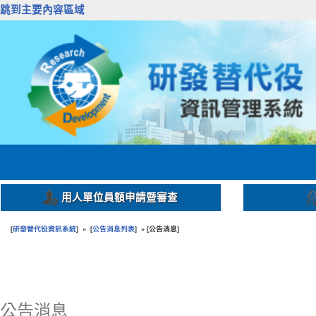
跳到主要內容區域
用人單位員額申請暨審查
研發替代役資訊系統
公告消息列表
公告消息
[
] » [
] » [
]
:::
公告消息