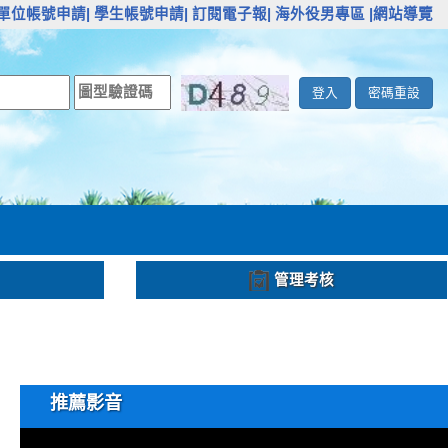
單位帳號申請|
學生帳號申請|
訂閱電子報|
海外役男專區
|網站導覽
登入
密碼重設
管理考核
推薦影音