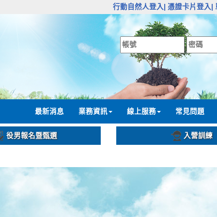
:::
行動自然人登入|
憑證卡片登入|
:::
最新消息
業務資訊
線上服務
常見問題
役男報名暨甄選
入營訓練