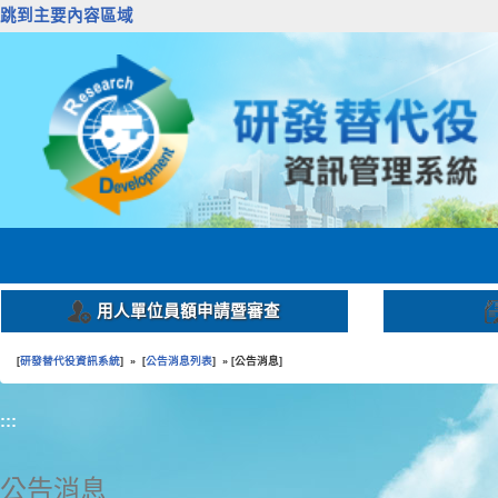
跳到主要內容區域
用人單位員額申請暨審查
研發替代役資訊系統
公告消息列表
公告消息
[
] » [
] » [
]
:::
公告消息