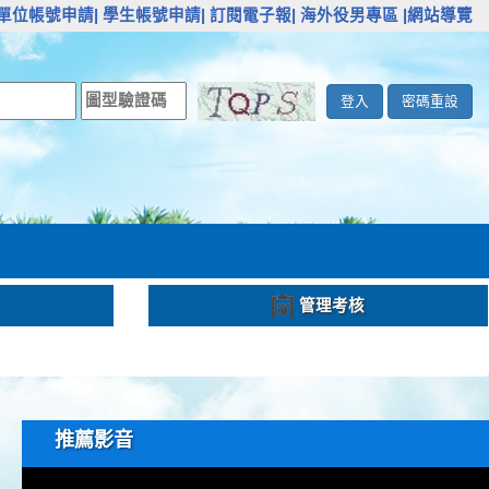
單位帳號申請|
學生帳號申請|
訂閱電子報|
海外役男專區
|網站導覽
登入
密碼重設
管理考核
推薦影音