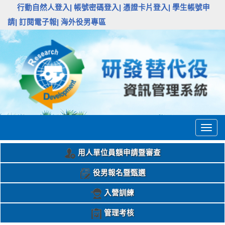
:::
行動自然人登入|
帳號密碼登入|
憑證卡片登入|
學生帳號申
請|
訂閱電子報|
海外役男專區
Togg
navig
用人單位員額申請暨審查
役男報名暨甄選
入營訓練
管理考核