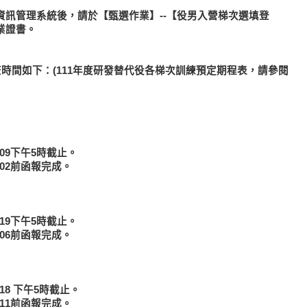
訊管理系統後，請於【甄選作業】--【役男入營梯次選填登
業證書。
查時間如下：(111年度研發替代役各梯次訓練預定期程表，請參閱
.09下午5時截止。
.02前函報完成。
.19下午5時截止。
.06前函報完成。
.18 下午5時截止。
.11前函報完成。