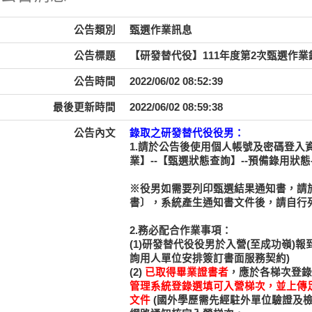
公告類別
甄選作業訊息
公告標題
【研發替代役】111年度第2次甄選作業
公告時間
2022/06/02 08:52:39
最後更新時間
2022/06/02 08:59:38
公告內文
錄取之研發替代役役男：
1.請於公告後使用個人帳號及密碼登入資訊管理系
業】--【甄選狀態查詢】--預備錄用狀態
※役男如需要列印甄選結果通知書，請
書〕，系統產生通知書文件後，請自行
2.務必配合作業事項：
(1)研發替代役役男於入營(至成功嶺
詢用人單位安排簽訂書面服務契約)
(2)
已取得畢業證書者
，應於各梯次登錄
管理系統登錄選填可入營梯次，並上傳足
文件
(國外學歷需先經駐外單位驗證及