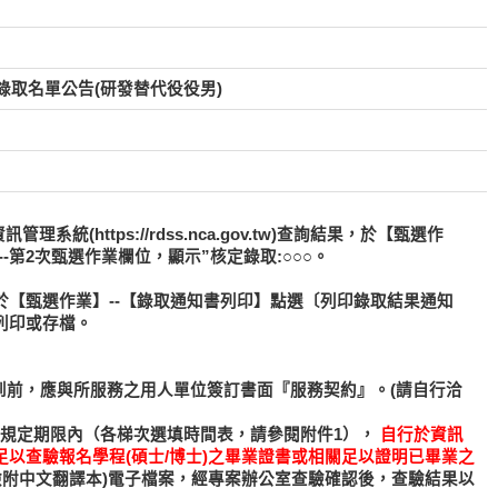
錄取名單公告(研發替代役役男)
統(https://rdss.nca.gov.tw)查詢結果，於【甄選作
--第2次甄選作業欄位，顯示”核定錄取:○○○。
於【甄選作業】--【錄取通知書列印】點選〔列印錄取結果通知
列印或存檔。
)報到前，應與所服務之用人單位簽訂書面『服務契約』。(請自行洽
規定期限內（各梯次選填時間表，請參閱附件1），
自行於資訊
以查驗報名學程(碩士/博士)之畢業證書或相關足以證明已畢業之
檢附中文翻譯本)電子檔案，經專案辦公室查驗確認後，查驗結果以