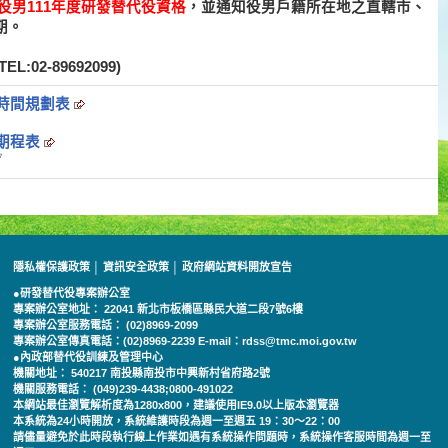
役男111年度研發替代役資格
，並通知役男戶籍所在地之直轄市、
期。
2-89692099)
填時間規劃表
定期程表
7
隱私權保護政策
│
資訊安全政策
│
政府網站資料開放宣告
●研發替代役專案辦公室
專案辦公室地址： 22041 新北市板橋區縣民大道二段7號6樓
專案辦公室服務電話： (02)8969-2099
專案辦公室傳真電話：(02)8969-2239 E-mail：rdss@tmc.moi.gov.tw
●內政部替代役訓練及管理中心
機關地址： 540217 南投縣南投市中興新村省府路2號
機關服務電話： (049)239-4438;0800-491022
本網站最佳瀏覽解析度為1280x800，建議使用IE9.0以上版本瀏覽器
本系統為24小時開放，系統維護時段為週一至週五 19：30～22：00
請儘量避免於此時段執行線上作業如遇有系統操作問題時，系統操作客服時間為週一至