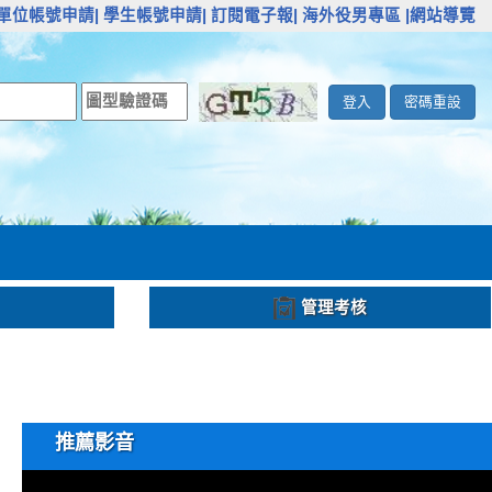
單位帳號申請|
學生帳號申請|
訂閱電子報|
海外役男專區
|網站導覽
登入
密碼重設
管理考核
推薦影音