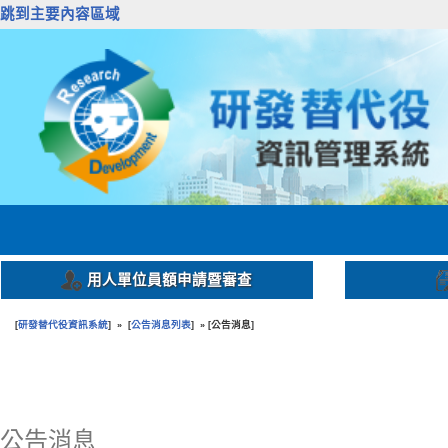
跳到主要內容區域
用人單位員額申請暨審查
研發替代役資訊系統
公告消息列表
公告消息
[
] » [
] » [
]
:::
公告消息