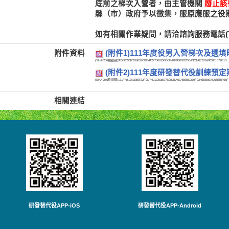
底前之梯次入營者，由主管機關
廢止該
縣（市）政府予以徵集，服原應服之役
如有相關作業疑問，請洽諮詢服務電話(TEL:0
附件資料
(附件1)111年度役男入營梯次及選
(SHA-256驗證碼)
9550B22372D6053CBE4122750615B0CFA04960DD2B6A3C1AE781A9C9E1579E13
(附件2)111年度研發替代役訓練預
(SHA-256驗證碼)
171F4B1D930EE72F2D74D1CB3B07B2B35A9C46EBD279F9245BB89AD65EBF66F
相關連結
研發替代役APP-iOS
研發替代役APP-Android