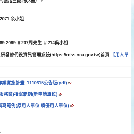
區八德路三段2號3樓）。
2071 余小姐
-2099 ＃207周先生 ＃214吳小姐
役資訊管理系統(https://rdss.nca.gov.tw)首頁
【用人單
施計畫_1110615公告版(pdf)
服務業)撰寫範例(新申請單位)
撰寫範例(原用人單位 績優用人單位)
0
5