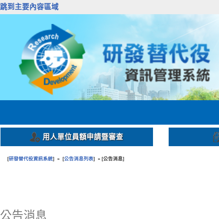
跳到主要內容區域
用人單位員額申請暨審查
研發替代役資訊系統
公告消息列表
公告消息
[
] » [
] » [
]
:::
公告消息