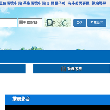
單位帳號申請|
學生帳號申請|
訂閱電子報|
海外役男專區
|網站導覽
登入
密碼重設
管理考核
推薦影音