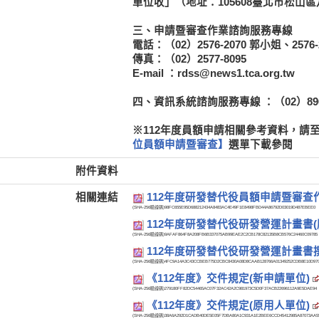
單位收」（地址：105608臺北市松山
三、申請暨審查作業諮詢服務專線
電話：（02）2576-2070 郭小姐、2576-
傳真：（02）2577-8095
E-mail ：rdss@news1.tca.org.tw
四、資訊系統諮詢服務專線 ：（02）8969
※112年度員額申請相關參考資料，請至研發替代
位員額申請暨審查】
選單下載參閱
附件資料
相關連結
112年度研發替代役員額申請暨審查作業實
(SHA-256驗證碼)
98FC655E95D688212434A8483AC4E49F1E8498FBD44A86792D03019D487EBEE0
112年度研發替代役研發營運計畫書(
(SHA-256驗證碼)
9AFAF864F8A208FB6B337075AB99EAE2C2CB178C82135B8CB576C24460C09785
112年度研發替代役研發營運計畫書
(SHA-256驗證碼)
4FC9A14A3C43CCBEB775D2CBC8430A08D8CAAB128766A01349252CDB8E10D97
《112年度》交件規定(新申請單位)
(SHA-256驗證碼)
279180FF82DC54465AC07F32AC42A2C981973C5D0F37ACB22696112A9E5DAE94
《112年度》交件規定(原用人單位)
(SHA-256驗證碼)
38A6A292D1CADB40DE5E05F7DBA80A1C931A1E2BEE6CCD45412985A87073AA5