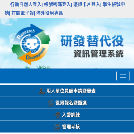
:::
行動自然人登入|
帳號密碼登入|
憑證卡片登入|
學生帳號申
請|
訂閱電子報|
海外役男專區
Togg
navig
用人單位員額申請暨審查
役男報名暨甄選
入營訓練
管理考核