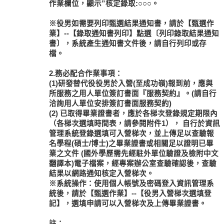
作業欄位，顯示”核定錄取:○○○。
※役男如需要列印甄選結果通知書，請於【甄選作
業】--【錄取通知書列印】點選〔列印錄取結果通知
書〕，系統產生通知書文件後，請自行列印或存
檔。
2.務必配合作業事項：
(1)研發替代役役男於入營(至成功嶺)報到前，應與
所服務之用人單位簽訂書面『服務契約』。(請自行
洽詢用人單位安排簽訂書面服務契約)
(2)
已取得畢業證書者
，應於各梯次登錄規定期限內
（各梯次選填時間表，請參閱附件1），
自行於資訊
管理系統登錄選填可入營梯次，並上傳足以查驗報
名學程(碩士/博士)之畢業證書或相關足以證明已畢
業之文件
(國外學歷需先經駐外單位驗證及檢附中文
翻譯本)電子檔案，經專案辦公室查驗確認後，查驗
結果以網路通知核定入營梯次。
※系統操作：使用個人帳號及密碼登入資訊管理系
統後，請於【甄選作業】--【役男入營梯次選填登
記】，選填申請可以入營梯次及上傳畢業證書。
註：