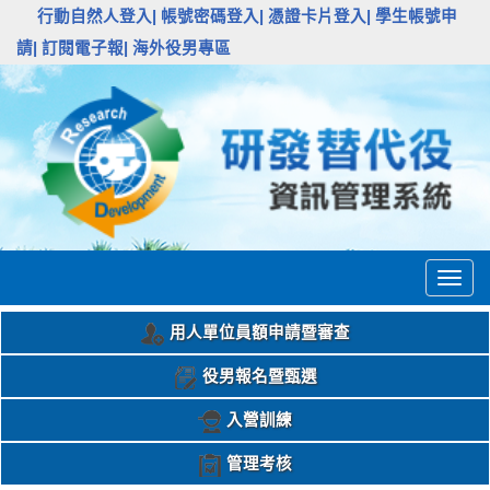
:::
行動自然人登入|
帳號密碼登入|
憑證卡片登入|
學生帳號申
請|
訂閱電子報|
海外役男專區
Togg
navig
用人單位員額申請暨審查
役男報名暨甄選
入營訓練
管理考核