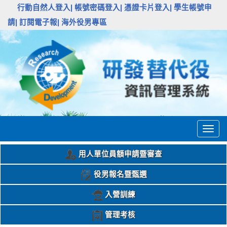
:::
行動自然人登入|
帳號密碼登入|
憑證卡片登入|
學生帳號申
請|
訂閱電子報|
海外役男專區
Togg
navig
用人單位員額申請暨審查
役男報名暨甄選
入營訓練
管理考核