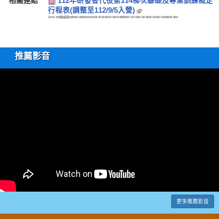
相關連結
112年研發替代役第114梯次基礎及專業訓練概定
行程表(調整至112/9/5入營)
(SHA-256驗證碼)
6964E130BEB5A6D3F3F6D4EEF06FB48969EF1EF08C13F3B6C1E6EF3A80B6F3B4
推薦影音
更多推薦影音