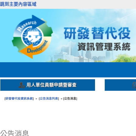
跳到主要內容區域
用人單位員額申請暨審查
研發替代役資訊系統
公告消息列表
公告消息
[
] » [
] » [
]
:::
公告消息