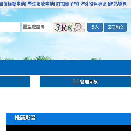
單位帳號申請|
學生帳號申請|
訂閱電子報|
海外役男專區
|網站導覽
登入
密碼重設
管理考核
推薦影音