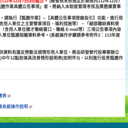
)至112年12月7日(四)截止。
(經查核未依規定於期限內112年12月7
位甄選作業具體公告事項」者，將納入本制度管理考核及獎懲課責事
統 ，請執行【甄選作業】--【具體公告事項登錄指引】功能，進行用
（含用人單位之主要營業項目、福利措施等）、「細部職缺資料登
（含用人單位徵才聯絡窗口、聯絡 E-mail等）三項公告事項內容
單位甄選相關資料參考。(系統操作步驟請參考附件2：113年度
動部提供資料有違反勞動法規情形用人單位，將由研發替代役專案辦公
五)中午12點前填具改善情形說明表(如附件3)，以利進行役男甄選作
算總表
登錄系統操作說明