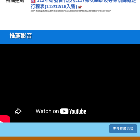
相關連結
112年研發替代役第117梯次基礎及專業訓練概定
行程表(112/12/18入營)
(SHA-256驗證碼)
24E1133784E8A69DB17A3AE14D8DB93DC8785E955A94A383E0F9FB163678829A
推薦影音
更多推薦影音