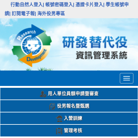
:::
行動自然人登入|
帳號密碼登入|
憑證卡片登入|
學生帳號申
請|
訂閱電子報|
海外役男專區
Togg
navig
用人單位員額申請暨審查
役男報名暨甄選
入營訓練
管理考核