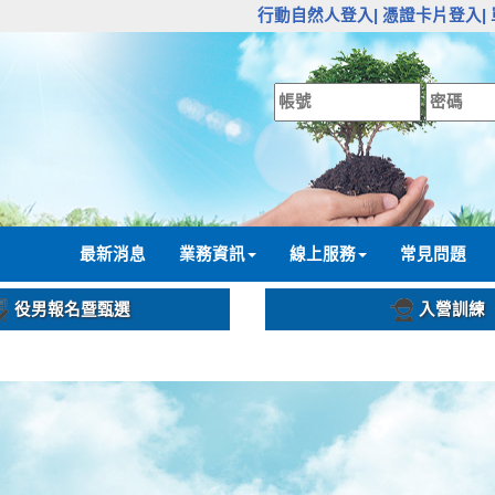
:::
行動自然人登入|
憑證卡片登入|
:::
最新消息
業務資訊
線上服務
常見問題
役男報名暨甄選
入營訓練