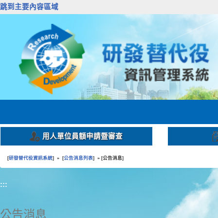
跳到主要內容區域
用人單位員額申請暨審查
研發替代役資訊系統
公告消息列表
公告消息
[
] » [
] » [
]
:::
公告消息