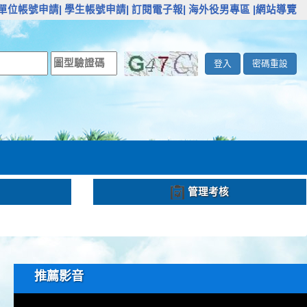
單位帳號申請|
學生帳號申請|
訂閱電子報|
海外役男專區
|網站導覽
登入
密碼重設
管理考核
推薦影音