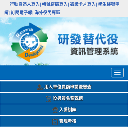
:::
行動自然人登入|
帳號密碼登入|
憑證卡片登入|
學生帳號申
請|
訂閱電子報|
海外役男專區
Togg
navig
用人單位員額申請暨審查
役男報名暨甄選
入營訓練
管理考核