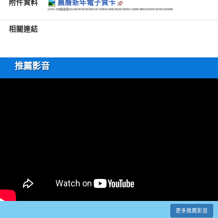
附件資料
農曆新年電子賀卡
(SHA-256驗證碼)
61ABE9D4E5E690CDF10064C409E3616E36091F1069E48BD10544C207BCD84398
相關連結
推薦影音
更多推薦影音