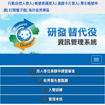
:::
行動自然人登入|
帳號密碼登入|
憑證卡片登入|
學生帳號申
請|
訂閱電子報|
海外役男專區
Togg
navig
用人單位員額申請暨審查
役男報名暨甄選
入營訓練
管理考核