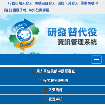
:::
行動自然人登入|
帳號密碼登入|
憑證卡片登入|
學生帳號申
請|
訂閱電子報|
海外役男專區
Togg
navig
用人單位員額申請暨審查
役男報名暨甄選
入營訓練
管理考核