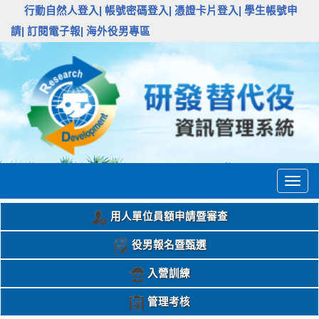
:::
行動自然人登入|
帳號密碼登入|
憑證卡片登入|
學生帳號申
請|
訂閱電子報|
海外役男專區
Togg
navig
用人單位員額申請暨審查
役男報名暨甄選
入營訓練
管理考核