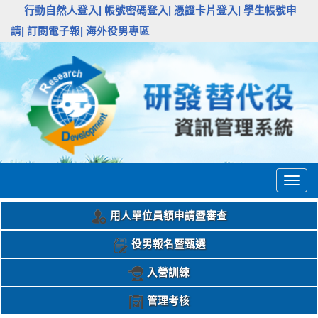
:::
行動自然人登入|
帳號密碼登入|
憑證卡片登入|
學生帳號申
請|
訂閱電子報|
海外役男專區
Togg
navig
用人單位員額申請暨審查
役男報名暨甄選
入營訓練
管理考核