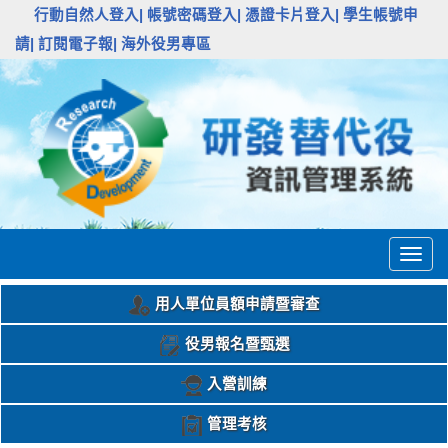
:::
行動自然人登入|
帳號密碼登入|
憑證卡片登入|
學生帳號申
請|
訂閱電子報|
海外役男專區
Togg
navig
用人單位員額申請暨審查
役男報名暨甄選
入營訓練
管理考核