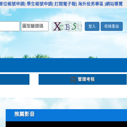
單位帳號申請|
學生帳號申請|
訂閱電子報|
海外役男專區
|網站導覽
登入
密碼重設
管理考核
推薦影音