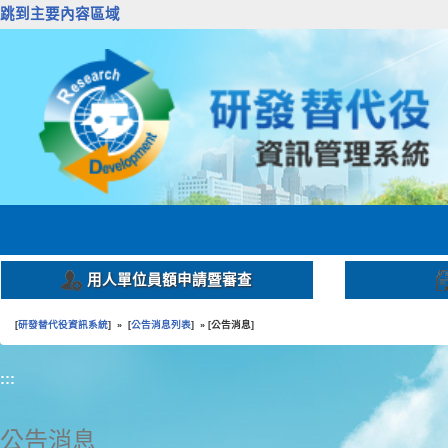
跳到主要內容區域
用人單位員額申請暨審查
研發替代役資訊系統
公告消息列表
公告消息
[
] » [
] » [
]
:::
公告消息