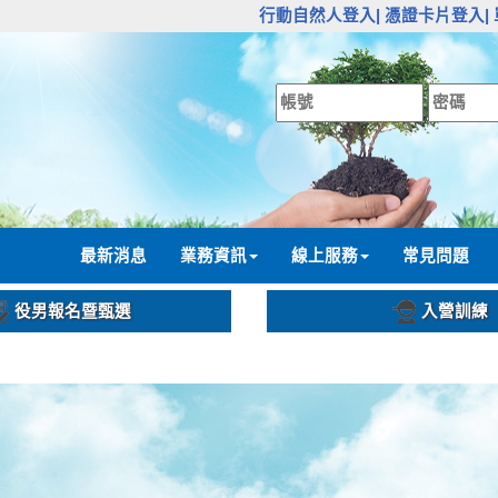
:::
行動自然人登入|
憑證卡片登入|
:::
最新消息
業務資訊
線上服務
常見問題
役男報名暨甄選
入營訓練