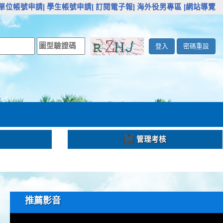
單位帳號申請|
學生帳號申請|
訂閱電子報|
海外役男專區
|網站導覽
登入
密碼重設
管理考核
推薦影音