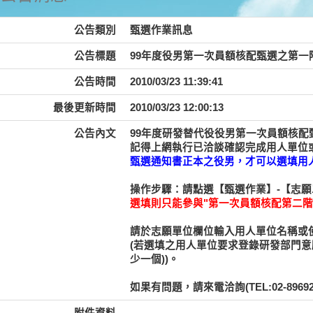
公告類別
甄選作業訊息
公告標題
99年度役男第一次員額核配甄選之第一階
公告時間
2010/03/23 11:39:41
最後更新時間
2010/03/23 12:00:13
公告內文
99年度研發替代役役男第一次員額核配甄選
記得上網執行已洽談確認完成用人單位
甄選通知書正本之役男，才可以選填用
操作步驟：請點選【甄選作業】-【志
選填則只能參與"第一次員額核配第二階
請於志願單位欄位輸入用人單位名稱或使
(若選填之用人單位要求登錄研發部門意
少一個))。
如果有問題，請來電洽詢(TEL:02-8969209
附件資料