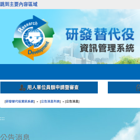
跳到主要內容區域
用人單位員額申請暨審查
研發替代役資訊系統
公告消息列表
公告消息
[
] » [
] » [
]
:::
公告消息