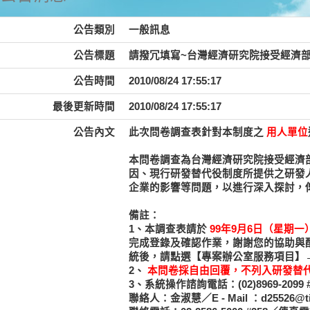
公告類別
一般訊息
公告標題
請撥冗填寫~台灣經濟研究院接受經濟部
公告時間
2010/08/24 17:55:17
最後更新時間
2010/08/24 17:55:17
公告內文
此次問卷調查表針對本制度之
用人單位
本問卷調查為台灣經濟研究院接受經濟
因、現行研發替代役制度所提供之研發
企業的影響等問題，以進行深入探討，
備註：
1、本調查表請於
99年9月6日（星期一）
完成登錄及確認作業，謝謝您的協助與
統後，請點選【專案辦公室服務項目】
2、
本問卷採自由回覆，不列入研發替
3、系統操作諮詢電話：(02)8969-20
聯絡人：金淑慧／E - Mail ：d25526@tie