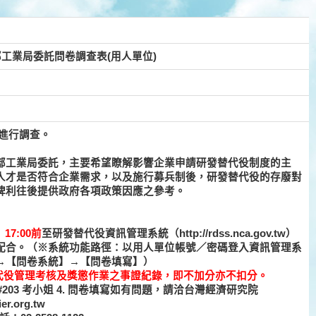
工業局委託問卷調查表(用人單位)
進行調查。
部工業局委託，主要希望瞭解影響企業申請研發替代役制度的主
人才是否符合企業需求，以及施行募兵制後，研發替代役的存廢對
俾利往後提供政府各項政策因應之參考。
17:00前
至研發替代役資訊管理系統（http://rdss.nca.gov.tw）
配合。（※系統功能路徑：以用人單位帳號／密碼登入資訊管理系
→【問卷系統】→【問卷填寫】）
代役管理考核及獎懲作業之事證紀錄，即不加分亦不扣分。
99 #203 考小姐 4. 問卷填寫如有問題，請洽台灣經濟研究院
r.org.tw