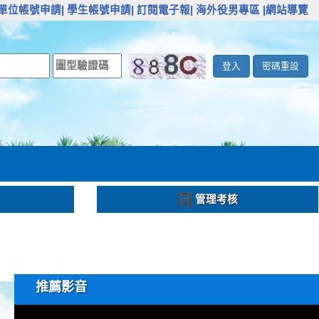
單位帳號申請|
學生帳號申請|
訂閱電子報|
海外役男專區
|網站導覽
登入
密碼重設
管理考核
推薦影音