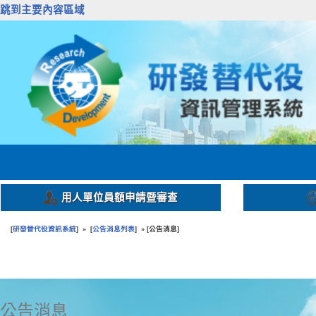
跳到主要內容區域
用人單位員額申請暨審查
研發替代役資訊系統
公告消息列表
公告消息
[
] » [
] » [
]
:::
公告消息