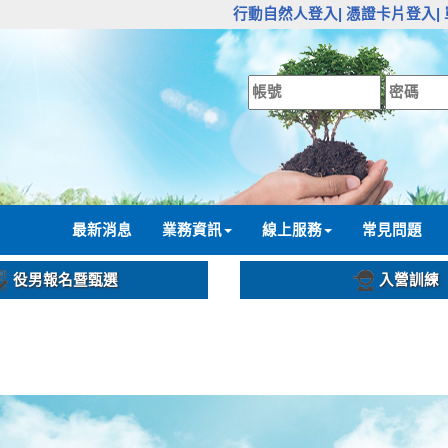
:::
行動自然人登入|
憑證卡片登入|
:::
最新消息
業務資訊
線上服務
常見問題
役男報名暨甄選
入營訓練