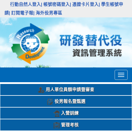
:::
行動自然人登入|
帳號密碼登入|
憑證卡片登入|
學生帳號申
請|
訂閱電子報|
海外役男專區
Togg
navig
用人單位員額申請暨審查
役男報名暨甄選
入營訓練
管理考核