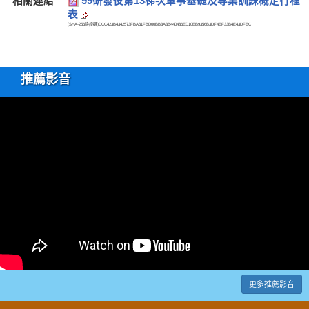
相關連結
99研發役第13梯次軍事基礎及專業訓練概定行程
表
(SHA-256驗證碼)
DCC423B4342573FBA61FBD00BB3A3B440486ED10EB9356B3DF4EF33B4E43DFEC
推薦影音
更多推薦影音